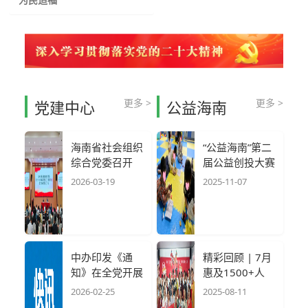
更多 >
更多 >
党建中心
公益海南
海南省社会组织
“公益海南”第二
综合党委召开
届公益创投大赛
2025年度党组
十月活动圆满结
2026-03-19
2025-11-07
织书记抓基层党
束，187场活动
建工作述职评议
服务超8000人
暨2026年党建
次完美收官！
工作会
中办印发《通
精彩回顾 | 7月
知》在全党开展
惠及1500+人
树立和践行正确
次！公益海南
2026-02-25
2025-08-11
政绩观学习教育
17个项目点亮