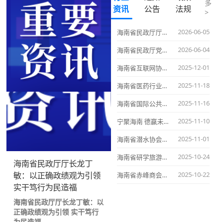
多
资讯
公告
法规
>
*
2026-06-05
海南省民政厅厅长龙丁敏：以正确政绩观为引领 实干笃行为民造福
2026-06-04
海南省民政厅党组书记曾锋：树牢正确政绩观 在自贸港建设中彰显民政担当
*
2025-12-01
海南省互联网协会召开第五届第一次会员代表大会
2025-11-18
海南省医药行业协会开展第四季度会员走访活动，深入交流促行业高质量发展
提交
2025-11-16
海南省国际公共关系协会成功举办通信与金融相关政策宣讲会，精准赋能会员企业高质量发展
2025-11-10
宁聚海南 德赢未来 携手谱写琼宁合作新篇章——海南省宁德商会成立大会暨第一届理监事会就职庆典在海口隆重举行
2025-11-01
海南省潜水协会正式成立，助推潜水产业迈向规范化与高质量发展新阶段
2025-10-24
海南省研学旅游协会专家委员会专题交流会成功举办
海南省民政厅厅长龙丁
敏：以正确政绩观为引领
2025-10-22
海南省赤峰商会第一届理事会第五次会议暨会员交流合作大会在海口成功召开
实干笃行为民造福
海南省民政厅厅长龙丁敏：以
正确政绩观为引领 实干笃行
为民造福