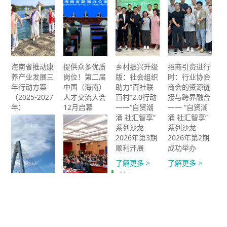
海南省推动康
提供众多优质
乡村振兴升级
招商引资进行
养产业发展三
岗位！第二届
版：社会组织
时：行业协会
年行动方案
中国（海南）
助力“百社联
商会的资源链
（2025-2027
人才交流大会
百村”2.0行动
接与跨界融合
年）
12月启幕
——“自贸潮
—— “自贸潮
涌 社汇智享”
涌 社汇智享”
了解更多 >
了解更多 >
系列沙龙
系列沙龙
2026年第3期
2026年第2期
顺利开展
成功举办
了解更多 >
了解更多 >
往期回顾
更
多
>
全力构建社会
海南自由贸易
组织高质量发
港投资与出海
展新生态
业务四川专场