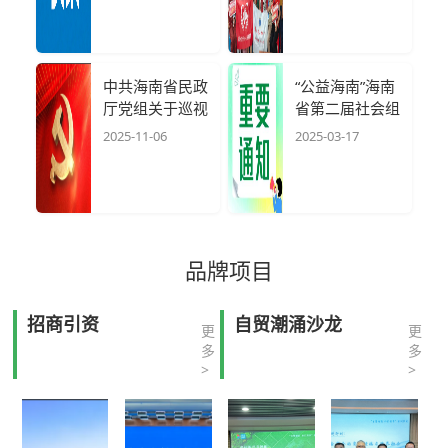
琼岛
中共海南省民政
“公益海南”海南
厅党组关于巡视
省第二届社会组
整改进展情况的
织公益创投大赛
2025-11-06
2025-03-17
通报
实施方案
品牌项目
招商引资
自贸潮涌沙龙
更
更
多
多
>
>